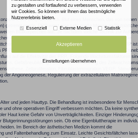
zu gestalten und fortlaufend zu verbessern, verwenden
wir Cookies. So können wir Ihnen das bestmögliche
Nutzererlebnis bieten.
onzentriertes Blutplasma, d.h. Blut eines Menschen, das von seinen
en) getrennt wurde. PRP weist eine sehr große Menge an Blutplättch
Essenziell
Externe Medien
Statistik
weißen Blutkörperchen auf. Je nachdem welche Technik zur Aufbere
en 40 und 95 Prozent konzentrierte Blutplättchen. Jedoch ist die
tchen-Konzentration abhängig, d.h. ein höher konzentriertes PRP ist 
Akzeptieren
es PRP. Ausschlaggebend ist die Gesamtzahl der Blutplättchen. Dane
influss auf die Effektivität des PRP. Folgende Wachstumsfaktoren sin
Einstellungen übernehmen
hstums, Gefäßneubildung PDGF-AB: Stimulierung des Zellwachstum
nsynthese, Zellproliferation, Fibroblastenmigration VEGF: Stimulier
ng der Angioneogenese, Regulierung der extrazellulären Matrixregener
tion.
es Alter und jeden Hauttyp. Die Behandlung ist insbesondere für Mens
ge und ohne operativen Eingriff verbessern möchten. Da keine synthe
bler Haut keine Gefahr von Unverträglichkeiten. Einziger Hinderungs
Blutgerinnungsstörungen sein. Ob eine Eigenbluttherapie im individu
cheiden. Im Bereich der ästhetischen Medizin kommt die
g und Faltenbehandlung zum Einsatz. Leichte Gesichtsfältchen lass