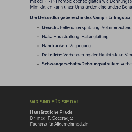
mit der PRP-Therapie ebenso glätten wie Dehnungsstr
Mimikfalten kann unter Umständen eine andere Beha
Die Behandlungsbereiche des Vampir Liftings auf 
Gesicht
: Faltenunterspritzung, Volumenaufbau
Hals
: Hautstraffung, Faltenglättung
Handrücken
: Verjüngung
Dekollete
: Verbesserung der Hautstruktur, Ve
Schwangerschafts
/
Dehnungsstreifen
: Verb
WIR SIND FÜR SIE DA!
Hausärztliche Praxis
Dr. med. F. Soedradjat
Facharzt für Allgemeinmedizin