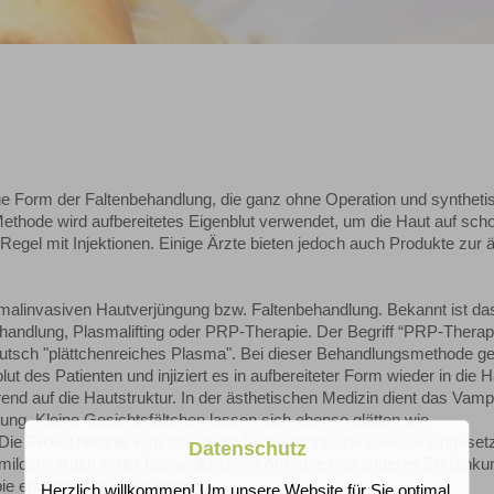
neue Form der Faltenbehandlung, die ganz ohne Operation und syntheti
ethode wird aufbereitetes Eigenblut verwendet, um die Haut auf sc
 Regel mit Injektionen. Einige Ärzte bieten jedoch auch Produkte zur
nimalinvasiven Hautverjüngung bzw. Faltenbehandlung. Bekannt ist da
handlung, Plasmalifting oder PRP-Therapie. Der Begriff “PRP-Therap
eutsch "plättchenreiches Plasma". Bei dieser Behandlungsmethode g
t des Patienten und injiziert es in aufbereiteter Form wieder in die H
end auf die Hautstruktur. In der ästhetischen Medizin dient das Vampir
ung. Kleine Gesichtsfältchen lassen sich ebenso glätten wie
 Die PRP-Therapie wird aber auch für medizinische Zwecke eingesetz
Datenschutz
ildern. Auch in der Behandlung von Arthrose und anderen Erkranku
e erfolgreich zur Anwendung.
Herzlich willkommen! Um unsere Website für Sie optimal