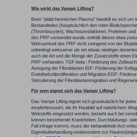
Wie wirkt das Vampir Lifting?
Beim “plättchenreichen Plasma” handelt es sich um k
Bestandteilen (hauptsächlich den roten Blutkörperch
(Thrombozyten), Wachstumsfaktoren, Proteinen und 
des PRP verwendet wurde, enthält dieses etwa zwisch
Wirksamkeit des PRP nicht zwingend von der Blutplät
unbedingt wirksamer als ein etwas niedriger dosiert
auch die Art und die Menge der Zusatzstoffe einen E
PRP vorhanden: TGF-beta : Förderung des Zellwac
Anregung der Fibroblasten IGF: Förderung der Kollage
Endothelzellproliferation und Migration EGF: Förderu
Stimulierung der Fibroblastenmigration und Regenera
Für wen eignet sich das Vampir Lifting?
Das Vampir Lifting eignet sich grundsätzlich für jed
empfehlenswert, die ihr Hautbild auf natürlichem We
Wirkstoffe eingesetzt werden, besteht auch bei sensi
können bestehende Krankheiten, Durchblutungs- oder 
Fall infrage kommt, muss der behandelnde Arzt ents
Eigenblutbehandlung insbesondere zur Hautverjüngun