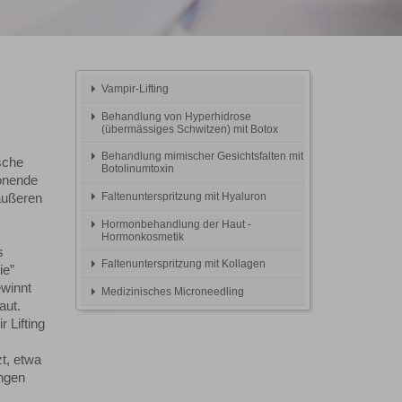
Vampir-Lifting
Behandlung von Hyperhidrose
(übermässiges Schwitzen) mit Botox
Behandlung mimischer Gesichtsfalten mit
sche
Botolinumtoxin
honende
Faltenunterspritzung mit Hyaluron
 äußeren
Hormonbehandlung der Haut -
Hormonkosmetik
s
Faltenunterspritzung mit Kollagen
ie”
ewinnt
Medizinisches Microneedling
aut.
 Lifting
t, etwa
ngen