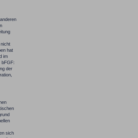
 anderen
en
itung
nicht
ben hat
d im
s bFGF:
ung der
ation,
chen
tischen
grund
ellen
en sich