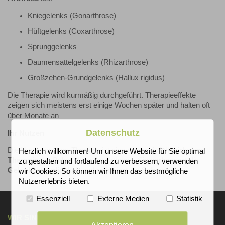
Kniegelenks (Gonarthrose)
Hüftgelenks (Coxarthrose)
Sprunggelenks
Daumensattelgelenks (Rhizarthrose)
Großzehen-Grundgelenks (Hallux rigidus)
Die Therapie wird kurmäßig durchgeführt. Therapieeffekte
zeigen sich meistens erst einige Wochen später und halten oft
über Monate an
Datenschutz
Ihr Nutzen
Die Hyaluronsäure-Therapie ist eine nachweislich
wirksame
Herzlich willkommen! Um unsere Website für Sie optimal
Therapie
zur Behandlung der Arthrose. Sie
verbessert
die
zu gestalten und fortlaufend zu verbessern, verwenden
Gelenkbeweglichkeit
und
reduziert
die
Schmerzen
.
wir Cookies. So können wir Ihnen das bestmögliche
Nutzererlebnis bieten.
Essenziell
Externe Medien
Statistik
WIR SIND FÜR SIE DA!