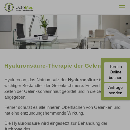
Togg
navi
Hyaluronsäure-Therapie der Gelenke
Termin
Online
buchen
Hyaluronan, das Natriumsalz der
Hyaluronsäure
ist ein
wichtiger Bestandteil der Gelenkschmiere. Es wird von den
Anfrage
Zellen der Gelenkschleimhaut gebildet und in die Gelenkhöhle
senden
abgegeben.
Ferner schützt es alle inneren Oberflächen von Gelenken und
hat eine entzündungshemmende Wirkung.
Die Hyaluronsäure wird eingesetzt zur Behandlung der
Arthrose
des