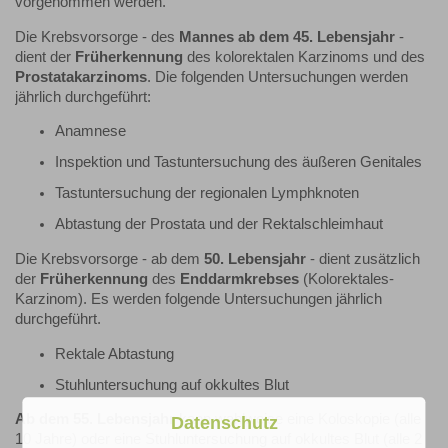
vorgenommen werden.
Die Krebsvorsorge - des
Mannes ab dem 45. Lebensjahr
-
dient der
Früherkennung
des kolorektalen Karzinoms und des
Prostatakarzinoms
. Die folgenden Untersuchungen werden
jährlich durchgeführt:
Anamnese
Inspektion und Tastuntersuchung des äußeren Genitales
Tastuntersuchung der regionalen Lymphknoten
Abtastung der Prostata und der Rektalschleimhaut
Die Krebsvorsorge - ab dem
50. Lebensjahr
- dient zusätzlich
der
Früherkennung
des
Enddarmkrebses
(Kolorektales-
Karzinom). Es werden folgende Untersuchungen jährlich
durchgeführt.
Rektale Abtastung
Stuhluntersuchung auf okkultes Blut
Ab dem 55. Lebensjahr
kann wahlweise eine Koloskopie (alle
Datenschutz
10 Jahre) oder eine Stuhluntersuchung auf okkultes Blut (alle 2