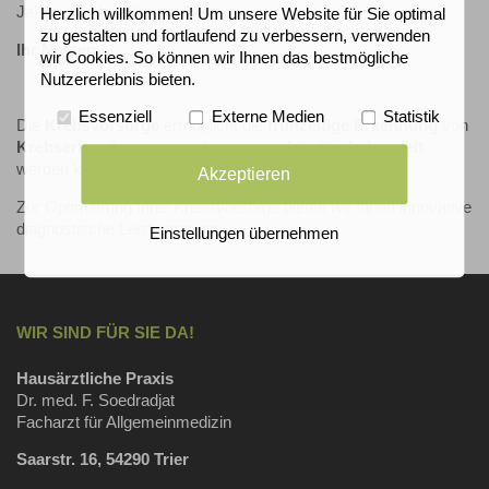
Jahre) durchgeführt werden.
Herzlich willkommen! Um unsere Website für Sie optimal
zu gestalten und fortlaufend zu verbessern, verwenden
Ihr Nutzen
wir Cookies. So können wir Ihnen das bestmögliche
Nutzererlebnis bieten.
Essenziell
Externe Medien
Statistik
Die
Krebsvorsorge
ermöglicht die
frühzeitige Erkennung
von
Krebse
rkrankungen
,
so dass sie
rechtzeitig behandelt
werden können.
Akzeptieren
Zur Optimierung Ihrer Krebsvorsorge bieten wir Ihnen innovative
diagnostische Leistungen an.
Einstellungen übernehmen
WIR SIND FÜR SIE DA!
Hausärztliche Praxis
Dr. med. F. Soedradjat
Facharzt für Allgemeinmedizin
Saarstr. 16, 54290 Trier