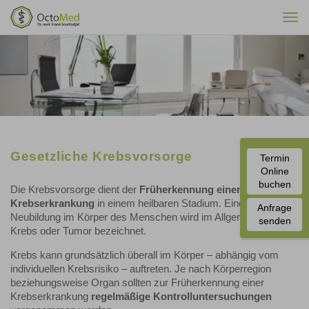
Togg
navi
Gesetzliche Krebsvorsorge
Termin
Online
buchen
Die Krebsvorsorge dient der
Früherkennung einer
Krebserkrankung
in einem heilbaren Stadium. Eine bösartige
Anfrage
Neubildung im Körper des Menschen wird im Allgemeinen als
senden
Krebs oder Tumor bezeichnet.
Krebs kann grundsätzlich überall im Körper – abhängig vom
individuellen Krebsrisiko – auftreten. Je nach Körperregion
beziehungsweise Organ sollten zur Früherkennung einer
Krebserkrankung
regelmäßige Kontrolluntersuchungen