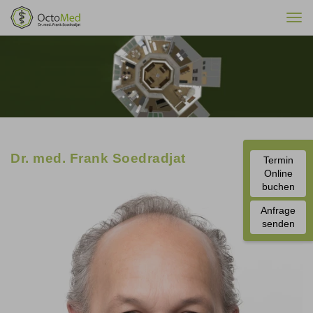
Togg
navi
Dr. med. Frank Soedradjat
Termin
Online
buchen
Anfrage
senden