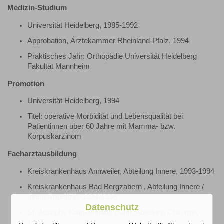
Medizin-Studium
Universität Heidelberg, 1985-1992
Approbation, Ärztekammer Rheinland-Pfalz, 1994
Praktisches Jahr: Orthopädie Universität Heidelberg
Fakultät Mannheim
Promotion
Universität Heidelberg, 1994
Titel: operative Morbidität und Lebensqualität bei
Patientinnen über 60 Jahre mit Mamma- bzw.
Korpuskarzinom
Facharztausbildung
Kreiskrankenhaus Annweiler, Abteilung Innere, 1993-1994
Kreiskrankenhaus Bad Bergzabern , Abteilung Innere /
Intensivmedizin, 1994-1996
Datenschutz
St. Josephs-Krankenhaus Dahn, Abteilung Chirurgie,
1997