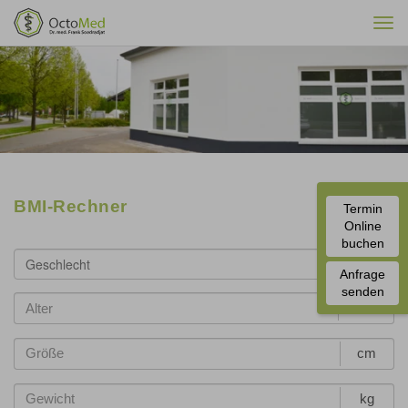
Togg
navi
BMI-Rechner
Termin
Online
buchen
Geschlecht
Anfrage
senden
Jahre
cm
kg