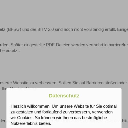
z (BFSG) und der BITV 2.0 sind noch nicht vollständig erfüllt. Einige
rden. Später eingestellte PDF-Dateien werden vermehrt in barrierefre
he ersetzt.
t unserer Website zu verbessern. Sollten Sie auf Barrieren stoßen oder
r Ihre Rückmeldung.
Datenschutz
Herzlich willkommen! Um unsere Website für Sie optimal
zu gestalten und fortlaufend zu verbessern, verwenden
wir Cookies. So können wir Ihnen das bestmögliche
der Anmerkungen zur Barrierefreiheit haben, kontaktieren Sie uns bitt
Nutzererlebnis bieten.