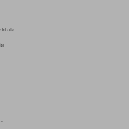
 Inhalte
ier
e: