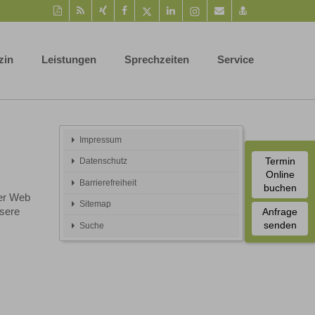
Diese
RSS-
Auf
Auf
Auf
Auf
Instagram-
Per
vCard
Seite
Feed
Xing
Facebook
Twitter
LinkedIn
Seite
Mail
speichern
als
mitteilen
teilen
teilen
teilen
aufrufen
empfehlen
PDF
zin
Leistungen
Sprechzeiten
Service
drucken
Impressum
Termin
Datenschutz
Online
Barrierefreiheit
buchen
der Web
Sitemap
nsere
Anfrage
senden
Suche