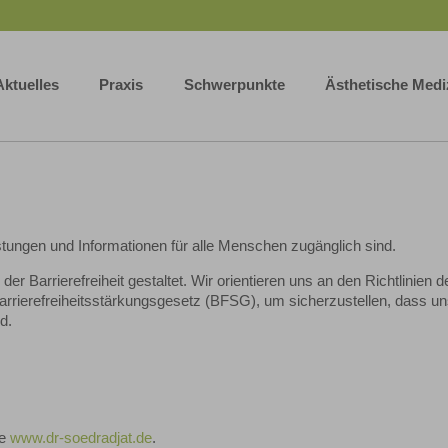
Aktuelles
Praxis
Schwerpunkte
Ästhetische Medi
stungen und Informationen für alle Menschen zugänglich sind.
r Barrierefreiheit gestaltet. Wir orientieren uns an den Richtlinien 
rrierefreiheitsstärkungsgesetz (BFSG), um sicherzustellen, dass u
d.
te
www.dr-soedradjat.de
.