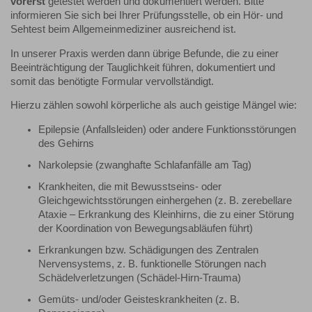
vorerst
getestet werden und dokumentiert werden. Bitte
informieren Sie sich bei Ihrer Prüfungsstelle, ob ein Hör- und
Sehtest beim Allgemeinmediziner ausreichend ist.
In unserer Praxis werden dann übrige Befunde, die zu einer
Beeinträchtigung der Tauglichkeit führen, dokumentiert und
somit das benötigte Formular vervollständigt.
Hierzu zählen sowohl körperliche als auch geistige Mängel wie:
Epilepsie (Anfallsleiden) oder andere Funktionsstörungen
des Gehirns
Narkolepsie (zwanghafte Schlafanfälle am Tag)
Krankheiten, die mit Bewusstseins- oder
Gleichgewichtsstörungen einhergehen (z. B. zerebellare
Ataxie – Erkrankung des Kleinhirns, die zu einer Störung
der Koordination von Bewegungsabläufen führt)
Erkrankungen bzw. Schädigungen des Zentralen
Nervensystems, z. B. funktionelle Störungen nach
Schädelverletzungen (Schädel-Hirn-Trauma)
Gemüts- und/oder Geisteskrankheiten (z. B.