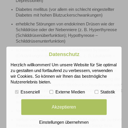
Depressionen)
Diabetes mellitus (vor allem ein schlecht eingestellter
Diabetes mit hohen Blutzuckerschwankungen)
erhebliche Störungen von endokrinen Drüsen wie der
Schilddrüse oder der Nebenniere (z. B. Hyperthyreose
(Schilddrüsenüberfunktion); Hypothyreose –
Schilddrüsenunterfunktion)
schwere Erkrankungen der blutbildenden Systeme
Datenschutz
(Erkrankungen des Knochenmarks, z. B. Leukämie –
Blutkrebs)
Herzlich willkommen! Um unsere Website für Sie optimal
Asthma bronchiale – anfallsweise auftretende Atemnot
zu gestalten und fortlaufend zu verbessern, verwenden
wir Cookies. So können wir Ihnen das bestmögliche
Herz- oder Kreislauferkrankungen mit Verminderung der
Nutzererlebnis bieten.
Leistungsfähigkeit, starken Blutdruckschwankungen oder
erhöhtem Herzinfarktrisiko (z. B. Koronare Herzkrankheit
Essenziell
Externe Medien
Statistik
(KHK); Hypertonie (Bluthochdruck); Herzinsuffizienz –
ausgeprägte Herzmuskelschwäche)
Akzeptieren
Neigung zu Nieren- und Gallenkoliken
Verlust von Gliedmaßen oder Missbildungen, die zu einer
Einstellungen übernehmen
Beeinträchtigung der Greifsicherheit und Gang- bzw.